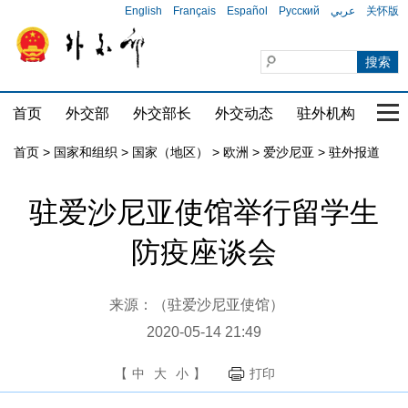
English
Français
Español
Русский
عربي
关怀版
首页
外交部
外交部长
外交动态
驻外机构
国家
首页
>
国家和组织
>
国家（地区）
>
欧洲
>
爱沙尼亚
>
驻外报道
驻爱沙尼亚使馆举行留学生
防疫座谈会
来源：（驻爱沙尼亚使馆）
2020-05-14 21:49
【
中
大
小
】
打印