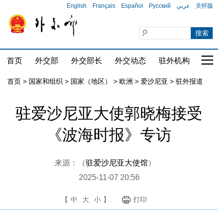
English
Français
Español
Русский
عربي
关怀版
首页
外交部
外交部长
外交动态
驻外机构
国家
首页
>
国家和组织
>
国家（地区）
>
欧洲
>
爱沙尼亚
>
驻外报道
驻爱沙尼亚大使郭晓梅接受
《波海时报》专访
来源：（
驻爱沙尼亚大使馆
）
2025-11-07 20:56
【
中
大
小
】
打印