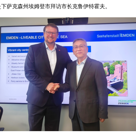
武赴下萨克森州埃姆登市拜访市长克鲁伊特霍夫。