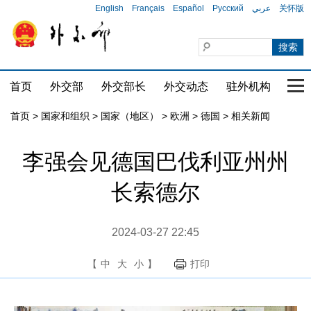
English
Français
Español
Русский
عربي
关怀版
首页
外交部
外交部长
外交动态
驻外机构
国家
首页
>
国家和组织
>
国家（地区）
>
欧洲
>
德国
>
相关新闻
李强会见德国巴伐利亚州州
长索德尔
2024-03-27 22:45
【
中
大
小
】
打印