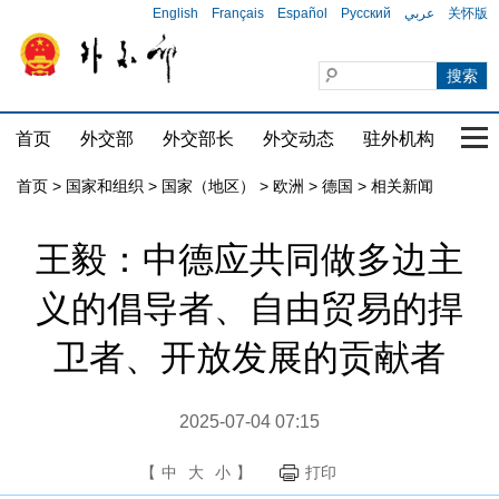
English
Français
Español
Русский
عربي
关怀版
首页
外交部
外交部长
外交动态
驻外机构
国家
首页
>
国家和组织
>
国家（地区）
>
欧洲
>
德国
>
相关新闻
王毅：中德应共同做多边主
义的倡导者、自由贸易的捍
卫者、开放发展的贡献者
2025-07-04 07:15
【
中
大
小
】
打印