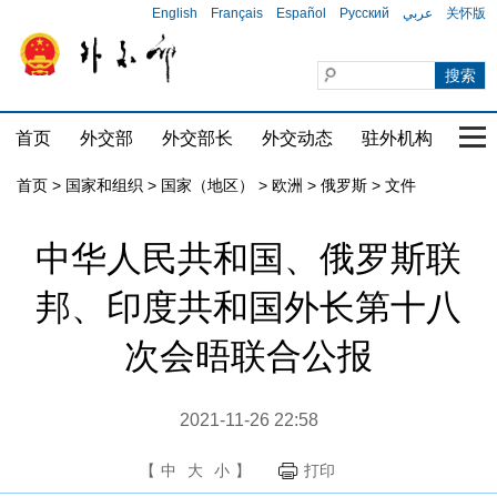
English
Français
Español
Русский
عربي
关怀版
首页
外交部
外交部长
外交动态
驻外机构
国家
首页
>
国家和组织
>
国家（地区）
>
欧洲
>
俄罗斯
>
文件
中华人民共和国、俄罗斯联
邦、印度共和国外长第十八
次会晤联合公报
2021-11-26 22:58
【
中
大
小
】
打印