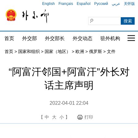
English
Français
Español
Русский
عربي
关怀版
首页
外交部
外交部长
外交动态
驻外机构
国家
首页
>
国家和组织
>
国家（地区）
>
欧洲
>
俄罗斯
>
文件
“阿富汗邻国+阿富汗”外长对
话主席声明
2022-04-01 22:04
【
中
大
小
】
打印