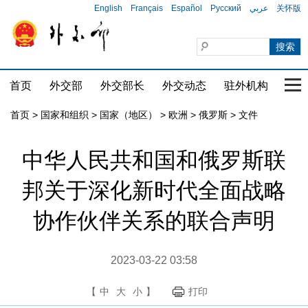
English
Français
Español
Русский
عربي
关怀版
首页
外交部
外交部长
外交动态
驻外机构
国家
首页
>
国家和组织
>
国家（地区）
>
欧洲
>
俄罗斯
>
文件
中华人民共和国和俄罗斯联
邦关于深化新时代全面战略
协作伙伴关系的联合声明
2023-03-22 03:58
【
中
大
小
】
打印