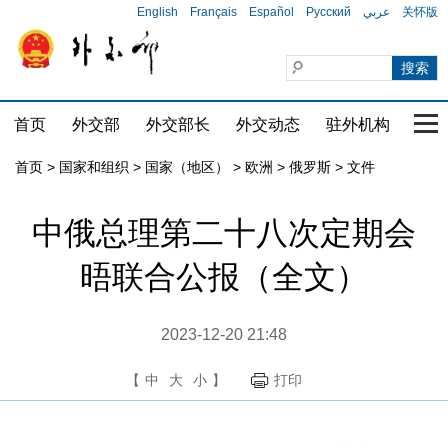
English
Français
Español
Русский
عربي
关怀版
首页
外交部
外交部长
外交动态
驻外机构
国家
首页
>
国家和组织
>
国家（地区）
>
欧洲
>
俄罗斯
>
文件
中俄总理第二十八次定期会
晤联合公报（全文）
2023-12-20 21:48
【
中
大
小
】
打印