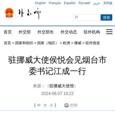
English
Français
Español
Русский
عربي
关怀版
首页
外交部
外交部长
外交动态
驻外机构
国家
首页
>
国家和组织
>
国家（地区）
>
欧洲
>
挪威
>
驻外报道
驻挪威大使侯悦会见烟台市
委书记江成一行
来源：（
驻挪威大使馆
）
2024-06-07 16:22
【
中
大
小
】
打印