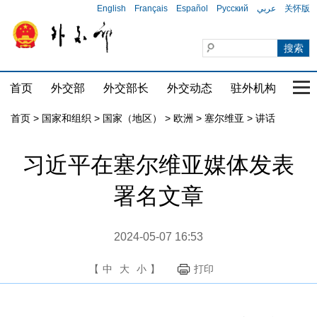
English
Français
Español
Русский
عربي
关怀版
首页
外交部
外交部长
外交动态
驻外机构
国家
首页
>
国家和组织
>
国家（地区）
>
欧洲
>
塞尔维亚
>
讲话
习近平在塞尔维亚媒体发表
署名文章
2024-05-07 16:53
【
中
大
小
】
打印