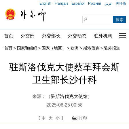
English
Français
Español
Русский
عربي
关怀版
首页
外交部
外交部长
外交动态
驻外机构
国家
首页
>
国家和组织
>
国家（地区）
>
欧洲
>
斯洛伐克
>
驻外报道
驻斯洛伐克大使蔡革拜会斯
卫生部长沙什科
来源：（
驻斯洛伐克大使馆
）
2025-06-25 00:58
【
中
大
小
】
打印