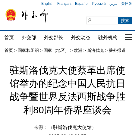
English
Français
Español
Русский
عربي
关怀版
首页
外交部
外交部长
外交动态
驻外机构
国家
首页
>
国家和组织
>
国家（地区）
>
欧洲
>
斯洛伐克
>
驻外报道
驻斯洛伐克大使蔡革出席使
馆举办的纪念中国人民抗日
战争暨世界反法西斯战争胜
利80周年侨界座谈会
来源：（
驻斯洛伐克大使馆
）