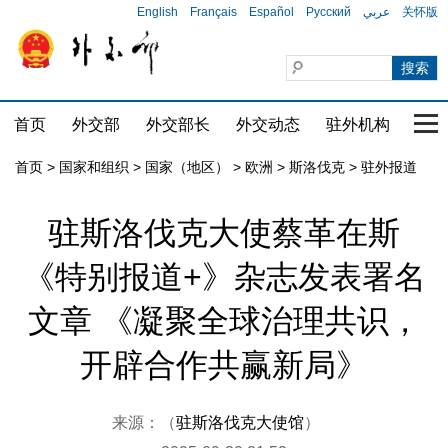
English
Français
Español
Русский
عربي
关怀版
首页
外交部
外交部长
外交动态
驻外机构
国家
首页
>
国家和组织
>
国家（地区）
>
欧洲
>
斯洛伐克
>
驻外报道
驻斯洛伐克大使蔡革在斯
《特别报道+》杂志发表署名
文章 《凝聚全球治理共识，
开辟合作共赢新局》
来源：（
驻斯洛伐克大使馆
）