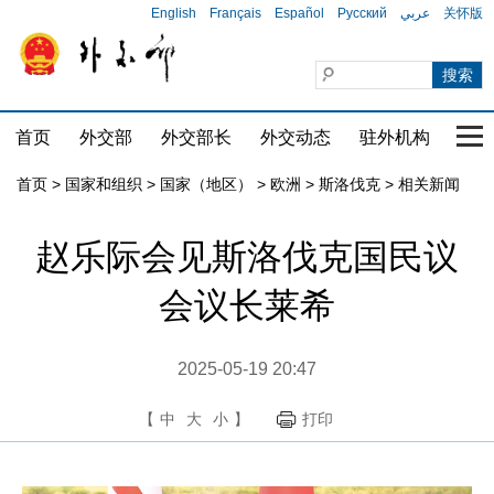
English
Français
Español
Русский
عربي
关怀版
首页
外交部
外交部长
外交动态
驻外机构
国家
首页
>
国家和组织
>
国家（地区）
>
欧洲
>
斯洛伐克
>
相关新闻
赵乐际会见斯洛伐克国民议
会议长莱希
2025-05-19 20:47
【
中
大
小
】
打印