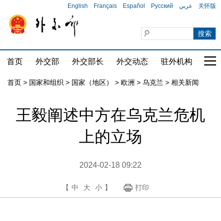
English
Français
Español
Русский
عربي
关怀版
首页
外交部
外交部长
外交动态
驻外机构
国家
首页
>
国家和组织
>
国家（地区）
>
欧洲
>
乌克兰
>
相关新闻
王毅阐述中方在乌克兰危机
上的立场
2024-02-18 09:22
【
中
大
小
】
打印