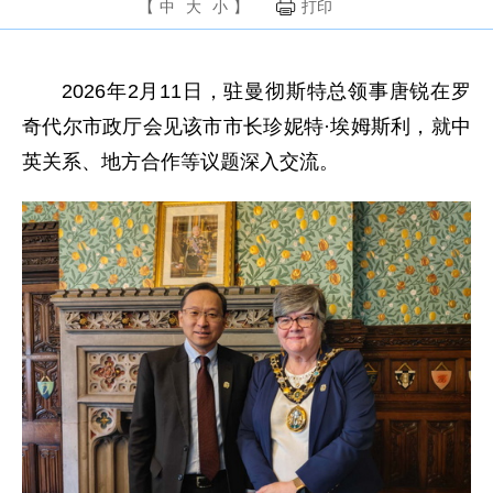
【
中
大
小
】
打印
2026年2月11日，驻曼彻斯特总领事唐锐在罗
奇代尔市政厅会见该市市长珍妮特·埃姆斯利，就中
英关系、地方合作等议题深入交流。