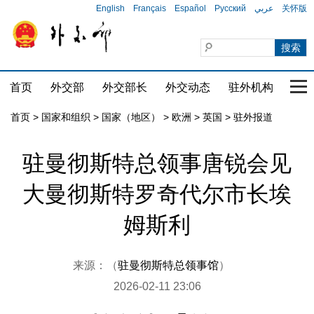
English
Français
Español
Русский
عربي
关怀版
首页
外交部
外交部长
外交动态
驻外机构
国家
首页
>
国家和组织
>
国家（地区）
>
欧洲
>
英国
>
驻外报道
驻曼彻斯特总领事唐锐会见
大曼彻斯特罗奇代尔市长埃
姆斯利
来源：（
驻曼彻斯特总领事馆
）
2026-02-11 23:06