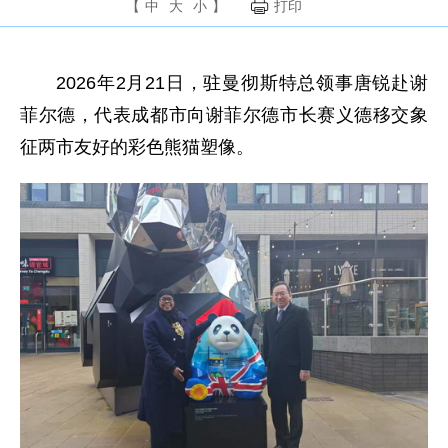
【
中
大
小
】
打印
2026年2月21日，驻曼彻斯特总领事唐锐赴谢
菲尔德，代表成都市向谢菲尔德市长赛义德移交象
征两市友好的彩色熊猫塑像。