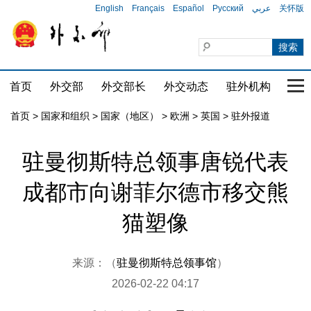
English
Français
Español
Русский
عربي
关怀版
首页
外交部
外交部长
外交动态
驻外机构
国家
首页
>
国家和组织
>
国家（地区）
>
欧洲
>
英国
>
驻外报道
驻曼彻斯特总领事唐锐代表
成都市向谢菲尔德市移交熊
猫塑像
来源：（
驻曼彻斯特总领事馆
）
2026-02-22 04:17