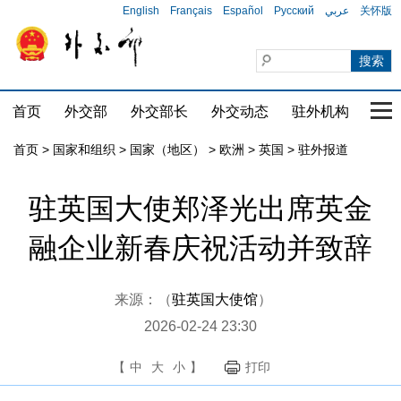
English
Français
Español
Русский
عربي
关怀版
首页
外交部
外交部长
外交动态
驻外机构
国家
首页
>
国家和组织
>
国家（地区）
>
欧洲
>
英国
>
驻外报道
驻英国大使郑泽光出席英金
融企业新春庆祝活动并致辞
来源：（
驻英国大使馆
）
2026-02-24 23:30
【
中
大
小
】
打印