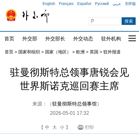
English
Français
Español
Русский
عربي
关怀版
首页
外交部
外交部长
外交动态
驻外机构
国家
首页
>
国家和组织
>
国家（地区）
>
欧洲
>
英国
>
驻外报道
驻曼彻斯特总领事唐锐会见
世界斯诺克巡回赛主席
来源：（
驻曼彻斯特总领事馆
）
2026-05-01 17:32
【
中
大
小
】
打印