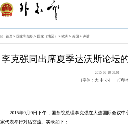
首页
>
国家和组织
>
国家（地区）
>
欧洲
>
英国
>
讲话
李克强同出席夏季达沃斯论坛
2015-09-10 09:01
[字体：
大
中
小
]
打印
2015年9月9日下午，国务院总理李克强在大连国际会议中
家代表举行对话交流。实录如下：