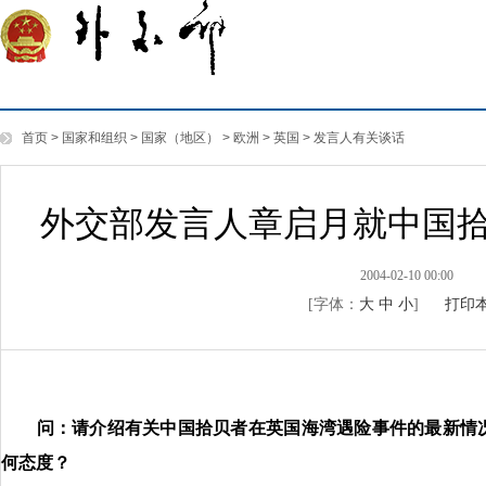
首页
>
国家和组织
>
国家（地区）
>
欧洲
>
英国
>
发言人有关谈话
外交部发言人章启月就中国
2004-02-10 00:00
[字体：
大
中
小
]
打印
问：请介绍有关中国拾贝者在英国海湾遇险事件的最新情
何态度？