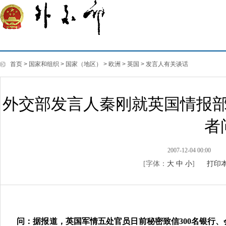
首页
>
国家和组织
>
国家（地区）
>
欧洲
>
英国
>
发言人有关谈话
外交部发言人秦刚就英国情报
者
2007-12-04 00:00
[字体：
大
中
小
]
打印
问：据报道，英国军情五处官员日前秘密致信
300
名银行、