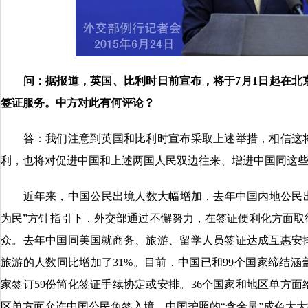
问：据报道，英国、比利时日前宣布，将于7月1日起在北
签证服务。中方对此有何评论？
答：我们注意到英国和比利时宣布采取上述举措，相信这将
利，也将对促进中国和上述两国人民双边往来、增进中国同这
近年来，中国公民出境人数大幅增加，去年中国内地公民出
为民”方针指引下，外交部通过不懈努力，在签证便利化方面取
众。去年中国同美国就商务、旅游、留学人员签证达成互惠安
旅游的人数同比增加了31%。目前，中国已和99个国家缔结涵
家签订59份简化签证手续协定或安排。36个国家和地区单方面
区单方面允许中国公民免签入境。中国护照的“含金量”成色大