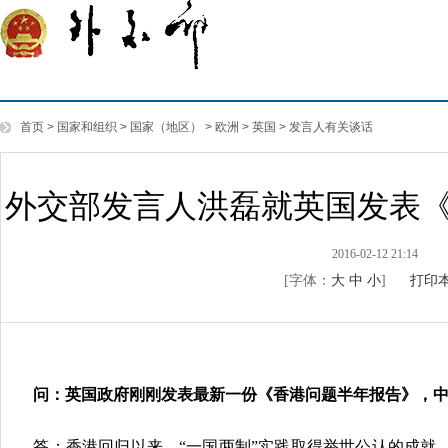
首页
>
国家和组织
>
国家（地区）
>
欧洲
>
英国
>
发言人有关谈话
外交部发言人洪磊就英国发表
2016-02-12 21:14
[字体：
大
中
小
]
打印
问：英国政府刚刚发表最新一份《香港问题半年报告》，
答：香港回归以来，“一国两制”实践取得举世公认的成就。中