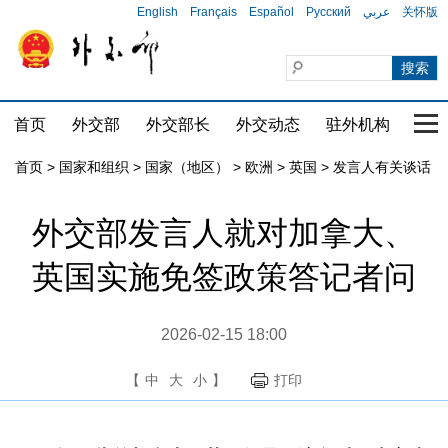
English
Français
Español
Русский
عربي
关怀版
首页
外交部
外交部长
外交动态
驻外机构
国家
首页
>
国家和组织
>
国家（地区）
>
欧洲
>
英国
>
发言人有关谈话
外交部发言人就对加拿大、
英国实施免签政策答记者问
2026-02-15 18:00
【
中
大
小
】
打印