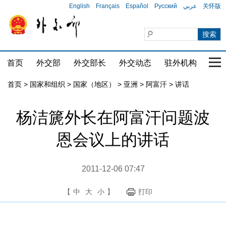
English
Français
Español
Русский
عربي
关怀版
首页
外交部
外交部长
外交动态
驻外机构
国家
首页
>
国家和组织
>
国家（地区）
>
亚洲
>
阿富汗
>
讲话
杨洁篪外长在阿富汗问题波
恩会议上的讲话
2011-12-06 07:47
【
中
大
小
】
打印