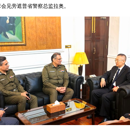
孙彦会见旁遮普省警察总监拉奥。