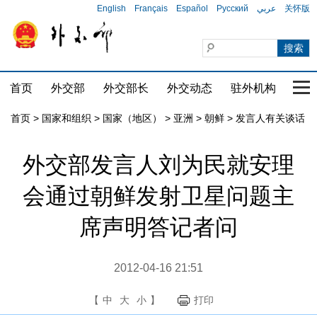
English
Français
Español
Русский
عربي
关怀版
首页
外交部
外交部长
外交动态
驻外机构
国家
首页
>
国家和组织
>
国家（地区）
>
亚洲
>
朝鲜
>
发言人有关谈话
外交部发言人刘为民就安理
会通过朝鲜发射卫星问题主
席声明答记者问
2012-04-16 21:51
【
中
大
小
】
打印