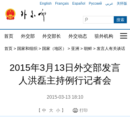
English
Français
Español
Русский
عربي
关怀版
首页
外交部
外交部长
外交动态
驻外机构
国家
首页
>
国家和组织
>
国家（地区）
>
亚洲
>
朝鲜
>
发言人有关谈话
2015年3月13日外交部发言
人洪磊主持例行记者会
2015-03-13 18:10
【
中
大
小
】
打印