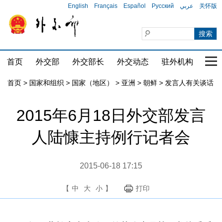
English
Français
Español
Русский
عربي
关怀版
首页
外交部
外交部长
外交动态
驻外机构
国家
首页
>
国家和组织
>
国家（地区）
>
亚洲
>
朝鲜
>
发言人有关谈话
2015年6月18日外交部发言
人陆慷主持例行记者会
2015-06-18 17:15
【
中
大
小
】
打印