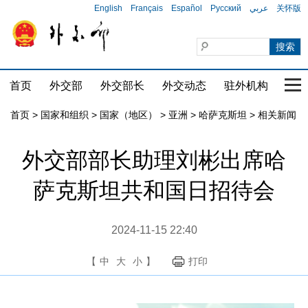
English
Français
Español
Русский
عربي
关怀版
首页
外交部
外交部长
外交动态
驻外机构
国家
首页
>
国家和组织
>
国家（地区）
>
亚洲
>
哈萨克斯坦
>
相关新闻
外交部部长助理刘彬出席哈
萨克斯坦共和国日招待会
2024-11-15 22:40
【
中
大
小
】
打印