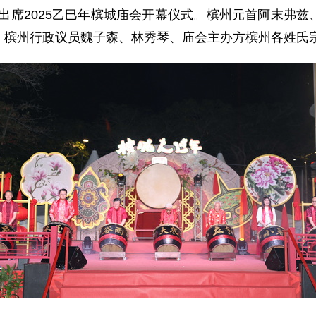
游斌出席2025乙巳年槟城庙会开幕仪式。槟州元首阿末弗
、槟州行政议员魏子森、林秀琴、庙会主办方槟州各姓氏