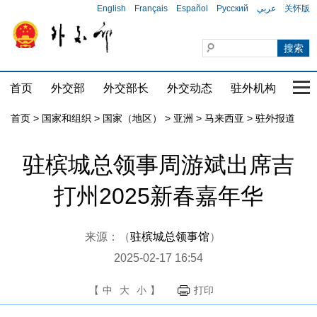
English
Français
Español
Русский
عربي
关怀版
首页
外交部
外交部长
外交动态
驻外机构
国家
首页
>
国家和组织
>
国家（地区）
>
亚洲
>
马来西亚
>
驻外报道
驻槟城总领事周游斌出席吉
打州2025新春嘉年华
来源：（
驻槟城总领事馆
）
2025-02-17 16:54
【
中
大
小
】
打印