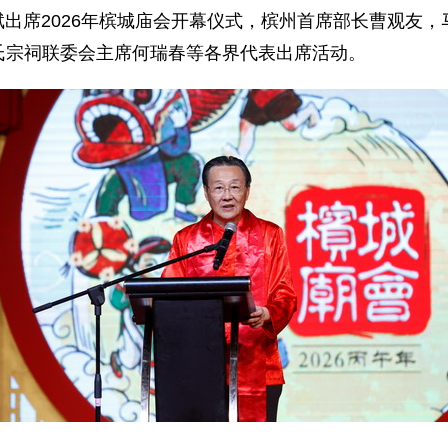
周游斌出席2026年槟城庙会开幕仪式，槟州首席部长曹观
氏宗祠联委会主席何瑞春等各界代表出席活动。