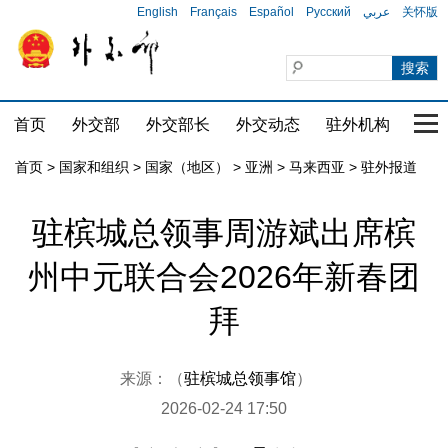
English
Français
Español
Русский
عربي
关怀版
首页
外交部
外交部长
外交动态
驻外机构
国家
首页
>
国家和组织
>
国家（地区）
>
亚洲
>
马来西亚
>
驻外报道
驻槟城总领事周游斌出席槟
州中元联合会2026年新春团
拜
来源：（
驻槟城总领事馆
）
2026-02-24 17:50