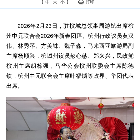
【
中
大
小
】
打印
2026年2月23日，驻槟城总领事周游斌出席槟
州中元联合会2026年新春团拜。槟州行政议员黄汉
伟、林秀琴、方美铼、魏子森，马来西亚旅游局副
主席杨顺兴，槟城州议员彭心慈、郑来兴，民政党
槟州主席胡栋强，马华公会槟州联委会主席陈德
钦，槟州中元联合会主席叶福鏻等政界、华团代表
出席。