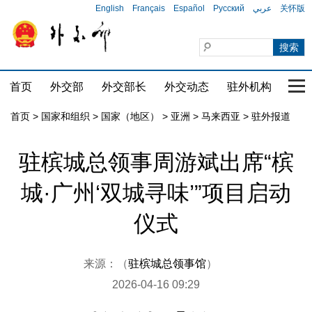
English
Français
Español
Русский
عربي
关怀版
首页
外交部
外交部长
外交动态
驻外机构
国家
首页
>
国家和组织
>
国家（地区）
>
亚洲
>
马来西亚
>
驻外报道
驻槟城总领事周游斌出席“槟
城·广州‘双城寻味’”项目启动
仪式
来源：（
驻槟城总领事馆
）
2026-04-16 09:29