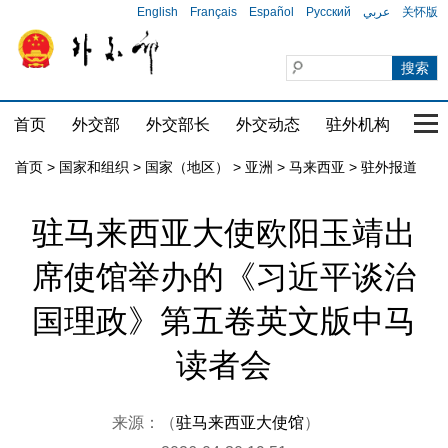
English
Français
Español
Русский
عربي
关怀版
首页
外交部
外交部长
外交动态
驻外机构
国家
首页
>
国家和组织
>
国家（地区）
>
亚洲
>
马来西亚
>
驻外报道
驻马来西亚大使欧阳玉靖出
席使馆举办的《习近平谈治
国理政》第五卷英文版中马
读者会
来源：（
驻马来西亚大使馆
）