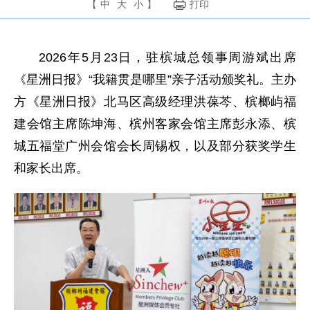
【
中
大
小
】
打印
2026年5月23日，驻槟城总领事周游斌出席
《星洲日报》“我籍贯是哪里”亲子活动颁奖礼。主办
方《星洲日报》北马区高级经理洪葆芩、槟榔屿福
建会馆主席陈坤海、槟州客家会馆主席彭永添、槟
城五福堂广州会馆会长周锡权，以及部分获奖学生
和家长出席。