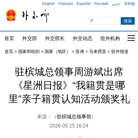
English
Français
Español
Русский
عربي
关怀版
首页
外交部
外交部长
外交动态
驻外机构
国家
首页
>
国家和组织
>
国家（地区）
>
亚洲
>
马来西亚
>
驻外报道
驻槟城总领事周游斌出席
《星洲日报》“我籍贯是哪
里”亲子籍贯认知活动颁奖礼
来源：（
驻槟城总领事馆
）
2026-05-25 16:24