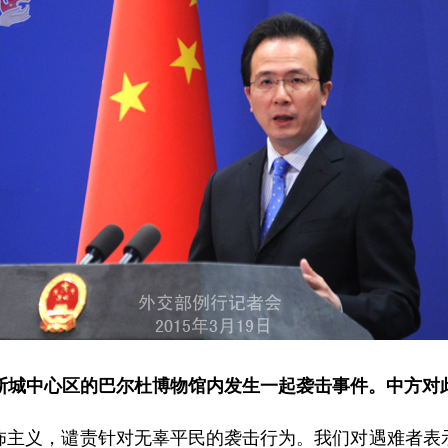
尼斯城中心区的巴尔杜博物馆内发生一起袭击事件。中方对
义，谴责针对无辜平民的袭击行为。我们对遇难者表示