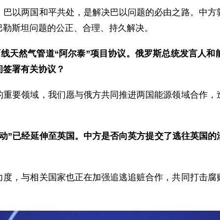
以两国和平共处，是解决巴以问题的必由之路。中方敦
巴勒斯坦问题的公正、合理、持久解决。
西线天然气管道“阿尔泰”项目协议。俄罗斯总统发言人和
间签署有关协议？
要领域，我们愿与俄方共同推进两国能源领域合作，造
动
”
已经
延伸至
英国
。
中方是否向英
方
提
交
了
逃往英国的
，与相关国家也正在加强追逃追赃合作，共同打击腐败