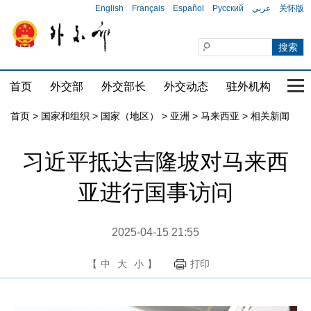
English
Français
Español
Русский
عربي
关怀版
首页
外交部
外交部长
外交动态
驻外机构
国家
首页
>
国家和组织
>
国家（地区）
>
亚洲
>
马来西亚
>
相关新闻
习近平抵达吉隆坡对马来西
亚进行国事访问
2025-04-15 21:55
【
中
大
小
】
打印