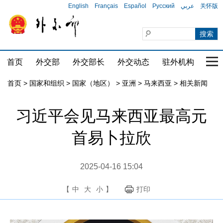
English
Français
Español
Русский
عربي
关怀版
首页
外交部
外交部长
外交动态
驻外机构
国家
首页
>
国家和组织
>
国家（地区）
>
亚洲
>
马来西亚
>
相关新闻
习近平会见马来西亚最高元
首易卜拉欣
2025-04-16 15:04
【
中
大
小
】
打印