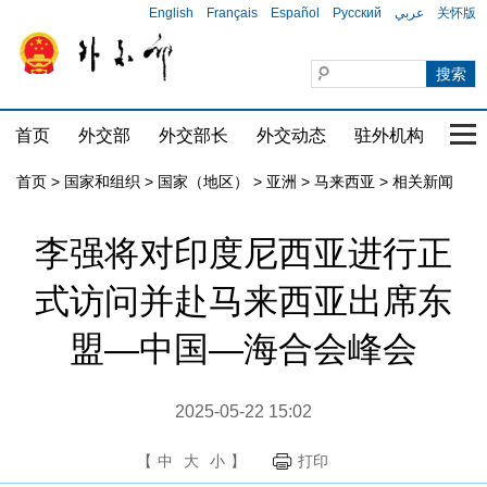
English
Français
Español
Русский
عربي
关怀版
首页
外交部
外交部长
外交动态
驻外机构
国家
首页
>
国家和组织
>
国家（地区）
>
亚洲
>
马来西亚
>
相关新闻
李强将对印度尼西亚进行正
式访问并赴马来西亚出席东
盟—中国—海合会峰会
2025-05-22 15:02
【
中
大
小
】
打印