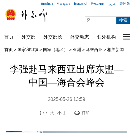
English
Français
Español
Русский
عربي
关怀版
首页
外交部
外交部长
外交动态
驻外机构
国家
首页
>
国家和组织
>
国家（地区）
>
亚洲
>
马来西亚
>
相关新闻
李强赴马来西亚出席东盟—
中国—海合会峰会
2025-05-26 13:59
【
中
大
小
】
打印