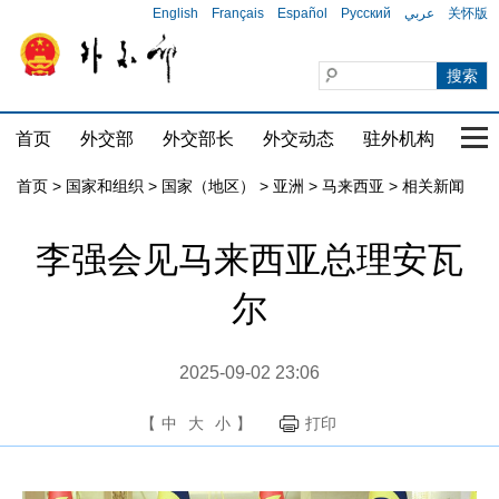
English
Français
Español
Русский
عربي
关怀版
首页
外交部
外交部长
外交动态
驻外机构
国家
首页
>
国家和组织
>
国家（地区）
>
亚洲
>
马来西亚
>
相关新闻
李强会见马来西亚总理安瓦
尔
2025-09-02 23:06
【
中
大
小
】
打印