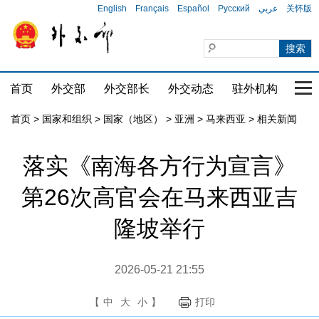
English
Français
Español
Русский
عربي
关怀版
首页
外交部
外交部长
外交动态
驻外机构
国家
首页
>
国家和组织
>
国家（地区）
>
亚洲
>
马来西亚
>
相关新闻
落实《南海各方行为宣言》
第26次高官会在马来西亚吉
隆坡举行
2026-05-21 21:55
【
中
大
小
】
打印