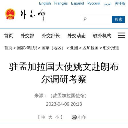
English
Français
Español
Русский
عربي
关怀版
首页
外交部
外交部长
外交动态
驻外机构
国家
首页
>
国家和组织
>
国家（地区）
>
亚洲
>
孟加拉国
>
驻外报道
驻孟加拉国大使姚文赴朗布
尔调研考察
来源：（驻孟加拉国使馆）
2023-04-09 20:13
【
中
大
小
】
打印