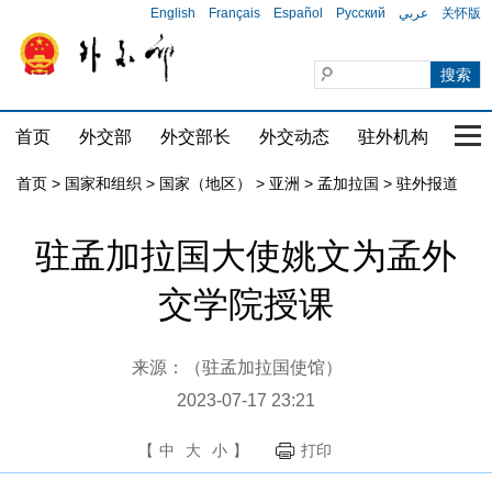
English
Français
Español
Русский
عربي
关怀版
首页
外交部
外交部长
外交动态
驻外机构
国家
首页
>
国家和组织
>
国家（地区）
>
亚洲
>
孟加拉国
>
驻外报道
驻孟加拉国大使姚文为孟外
交学院授课
来源：（驻孟加拉国使馆）
2023-07-17 23:21
【
中
大
小
】
打印