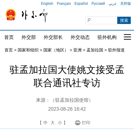
English
Français
Español
Русский
عربي
关怀版
首页
外交部
外交部长
外交动态
驻外机构
国家
首页
>
国家和组织
>
国家（地区）
>
亚洲
>
孟加拉国
>
驻外报道
驻孟加拉国大使姚文接受孟
联合通讯社专访
来源：（驻孟加拉国使馆）
2023-08-26 16:42
【
中
大
小
】
打印