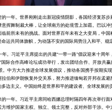
变的一年。世界刚刚走出新冠疫情阴影，各国经济复苏步
肆意挥舞制裁大棒，让全球南方的处境雪上加霜。巴以冲
面临前所未有的挑战。面对世界百年未有之大变局，中国
类命运共同体旗帜，为动荡不安的国际局势注入和平、稳
一年。习近平主席提出的共建“一带一路”倡议迎来十周年
”国际合作高峰论坛成功举行，发出团结合作、开放共赢
。中方大力推进全球发展倡议，推动各国携手按期实现2
阿拉伯和伊朗恢复外交关系，努力推进缅甸若开邦在孟避
的多边主义。中国始终是世界和平的建设者、全球发展的
来的一年。习近平主席同哈西娜总理时隔四年再次举行面
孟方维护国家主权、独立、领土完整，反对外部干涉。中