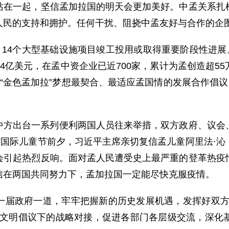
站在一起，坚信孟加拉国的明天会更加美好。中孟关系扎
人民的支持和拥护。任何干扰、阻挠中孟友好与合作的企
。14个大型基础设施项目竣工投用或取得重要阶段性进展
4亿美元，在孟中资企业已近700家，累计为孟创造超5
景”和“金色孟加拉”梦想最契合、最适应孟国情的发展合作倡
中方出台一系列便利两国人员往来举措，双方政府、议会
”国际儿童节前夕，习近平主席亲切复信孟儿童阿里法·
会引起热烈反响。面对孟人民遭受史上最严重的登革热疫
信在两国共同努力下，孟加拉国一定能尽快克服疫情。
一届政府一道，牢牢把握新的历史发展机遇，发挥好双方
球文明倡议下的战略对接，促进各部门各层级交流，深化