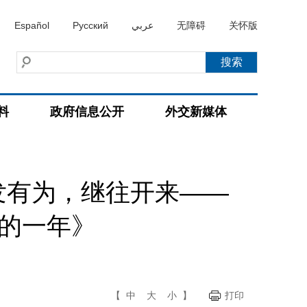
Español
Русский
عربي
无障碍
关怀版
料
政府信息公开
外交新媒体
发有为，继往开来——
凡的一年》
【
中
大
小
】
打印